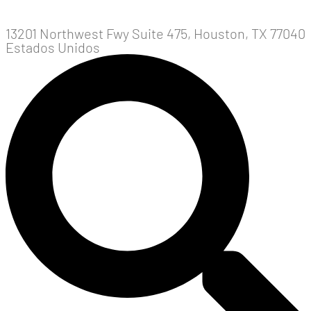
13201 Northwest Fwy Suite 475, Houston, TX 77040
Estados Unidos