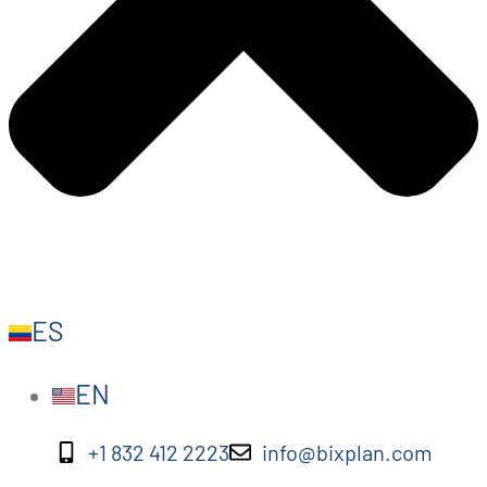
ES
EN
+1 832 412 2223
info@bixplan.com