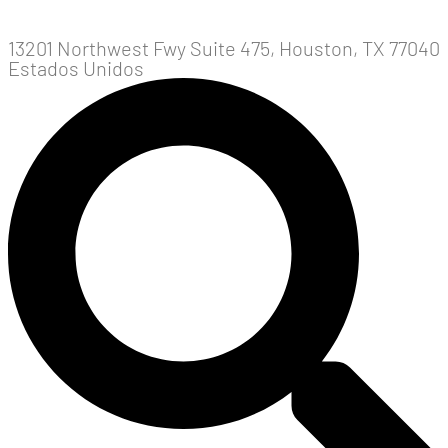
13201 Northwest Fwy Suite 475, Houston, TX 77040
Estados Unidos