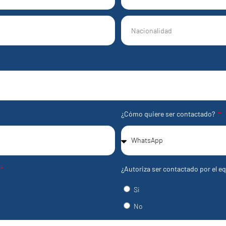
States
+1
¿Cómo quiere ser contactado?
¿Autoriza ser contactado por el eq
Si
No