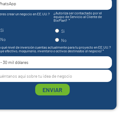
¿Autoriza ser contactado por el
eres crear un negocio en EE.UU.?
equipo de Servicio al Cliente de
BixPlan?
Si
Si
No
No
 qué nivel de inversión cuentas actualmente para tu proyecto en EE.UU.?
uye efectivo, maquinaria, inventario o activos destinados al negocio)
ENVIAR