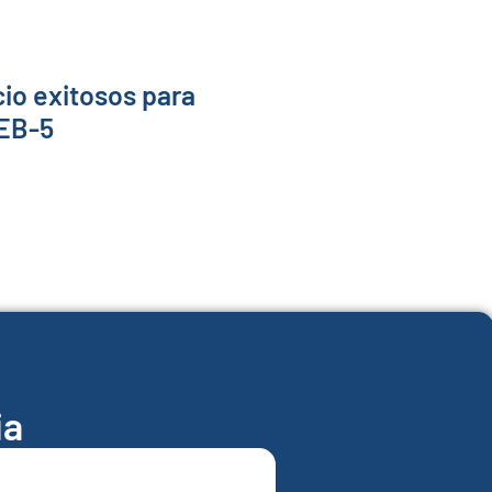
io exitosos para
 EB-5
ia