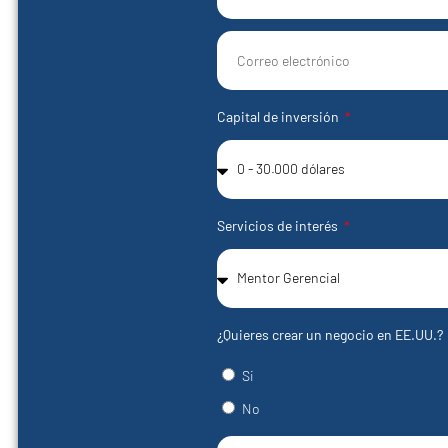
Capital de inversión
Servicios de interés
¿Quieres crear un negocio en EE.UU.?
Si
No