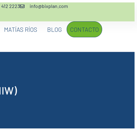
2 412 2223
info@bixplan.com
MATÍAS RÍOS
BLOG
CONTACTO
NIW)