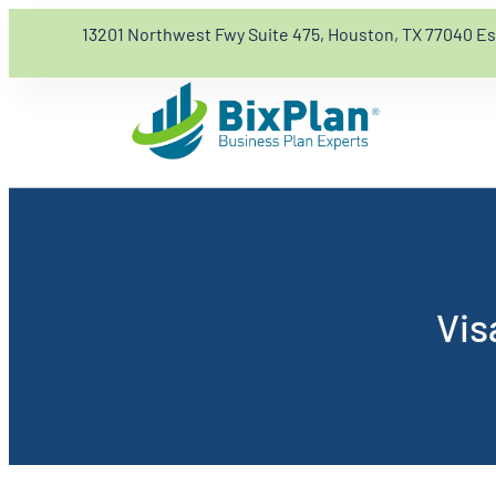
13201 Northwest Fwy Suite 475, Houston, TX 77040 E
Vis