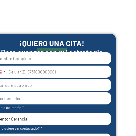
¡QUIERO UNA CITA!
Para avanzar con mi estrategia
nited
tates
1
icio de interés
o quiere ser contactado?