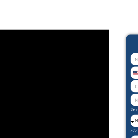
U
S
+
Serv
¿Cóm