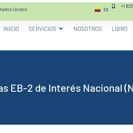
+1 83
stados Unidos
ES
EN
INICIO
SERVICIOS
NOSOTROS
LIBRO
as EB-2 de Interés Nacional (