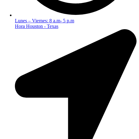
Lunes – Viernes: 8 a.m- 5 p.m
Hora Houston - Texas