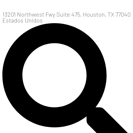
13201 Northwest Fwy Suite 475, Houston, TX 77040
Estados Unidos