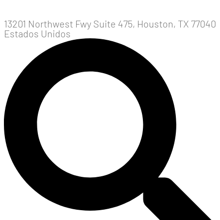
13201 Northwest Fwy Suite 475, Houston, TX 77040
Estados Unidos