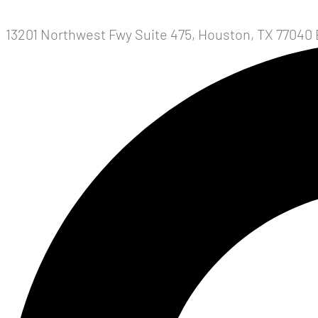
13201 Northwest Fwy Suite 475, Houston, TX 77040