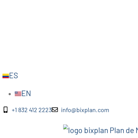
ES
EN
+1 832 412 2223
info@bixplan.com