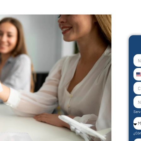
U
S
+
Serv
¿Cóm