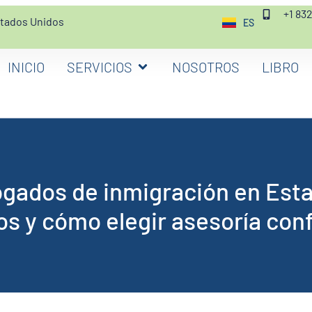
+1 83
stados Unidos
ES
EN
INICIO
SERVICIOS
NOSOTROS
LIBRO
gados de inmigración en Est
os y cómo elegir asesoría conf