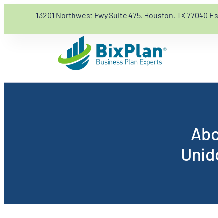
13201 Northwest Fwy Suite 475, Houston, TX 77040 E
Abo
Unid