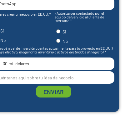
¿Autoriza ser contactado por el
eres crear un negocio en EE.UU.?
equipo de Servicio al Cliente de
BixPlan?
Si
Si
No
No
 qué nivel de inversión cuentas actualmente para tu proyecto en EE.UU.?
uye efectivo, maquinaria, inventario o activos destinados al negocio)
ENVIAR