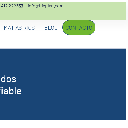
2 412 2223
info@bixplan.com
MATÍAS RÍOS
BLOG
CONTACTO
ados
iable