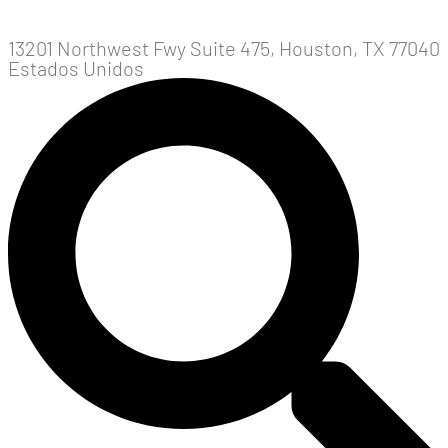
13201 Northwest Fwy Suite 475, Houston, TX 77040
Estados Unidos