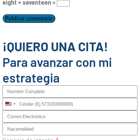
eight + seventeen =
¡QUIERO UNA CITA!
Para avanzar con mi
estrategia
United
States
+1
Servicio de interés