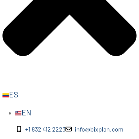
ES
EN
+1 832 412 2223
info@bixplan.com