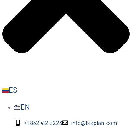
ES
EN
+1 832 412 2223
info@bixplan.com