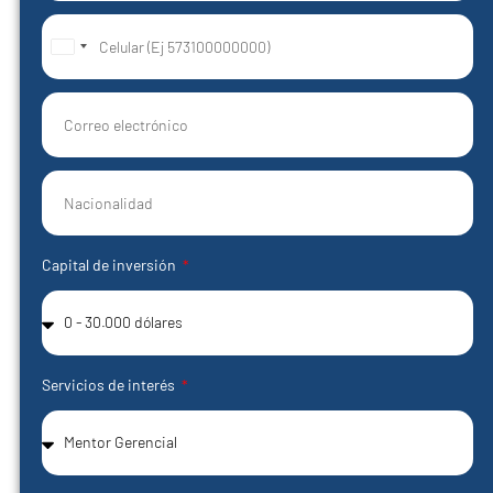
United
States
+1
Capital de inversión
Servicios de interés