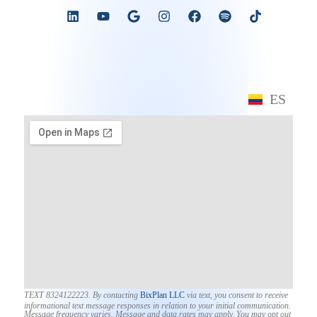
ES
EN
TEXT 8324122223. By contacting
BixPlan LLC
via text, you consent to receive
informational text message responses in relation to your initial communication.
Message frequency varies. Message and data rates may apply. You may opt out