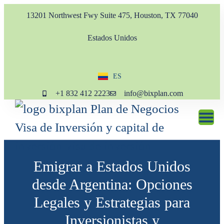
13201 Northwest Fwy Suite 475, Houston, TX 77040
Estados Unidos
ES
EN
+1 832 412 2223
info@bixplan.com
Emigrar a Estados Unidos
desde Argentina: Opciones
Legales y Estrategias para
Inversionistas y