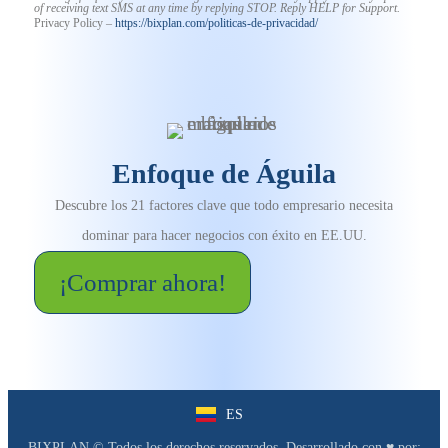
of receiving text SMS at any time by replying STOP. Reply HELP for Support.
Privacy Policy –
https://bixplan.com/politicas-
de-privacidad/
Enfoque de Águila
Descubre los 21 factores clave que todo empresario necesita
dominar para hacer negocios con éxito en EE.UU.
¡Comprar ahora!
ES
EN
BIXPLAN © Todos los derechos reservados. Desarrollado con ♥︎ por: