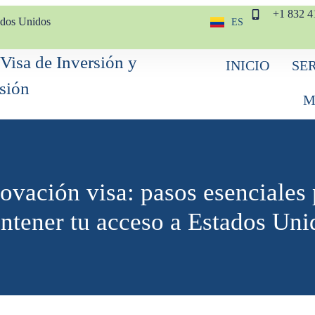
+1 832 4
ados Unidos
ES
EN
INICIO
SE
M
ovación visa: pasos esenciales 
ntener tu acceso a Estados Uni