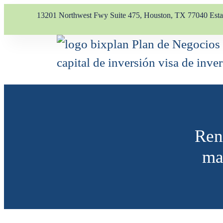
13201 Northwest Fwy Suite 475, Houston, TX 77040 Est
Ren
ma