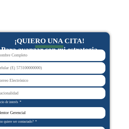
¡QUIERO UNA CITA!
Para avanzar con mi estrategia
cio de interés
o quiere ser contactado?