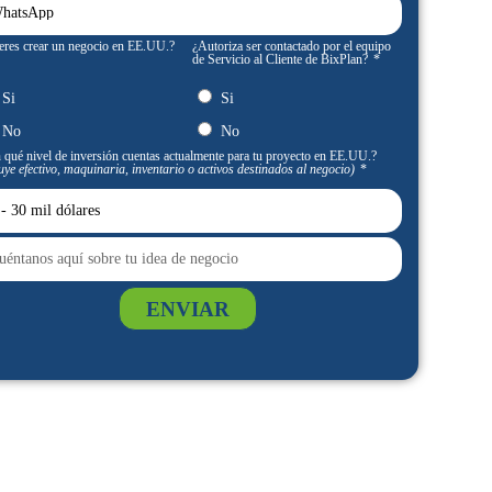
eres crear un negocio en EE.UU.?
¿Autoriza ser contactado por el equipo
de Servicio al Cliente de BixPlan?
Si
Si
No
No
 qué nivel de inversión cuentas actualmente para tu proyecto en EE.UU.?
uye efectivo, maquinaria, inventario o activos destinados al negocio)
ENVIAR