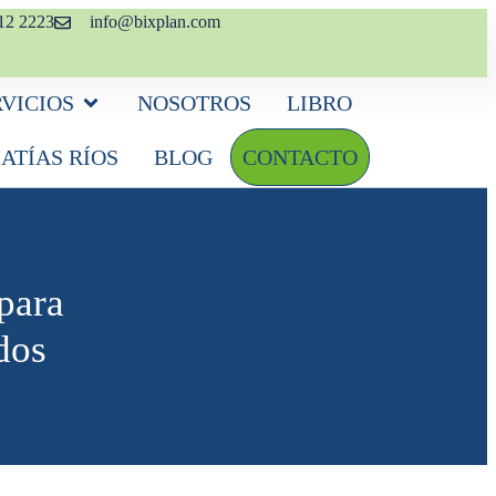
12 2223
info@bixplan.com
RVICIOS
NOSOTROS
LIBRO
ATÍAS RÍOS
BLOG
CONTACTO
para
dos