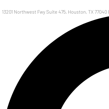
13201 Northwest Fwy Suite 475, Houston, TX 77040