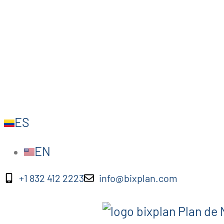
ES
EN
+1 832 412 2223
info@bixplan.com