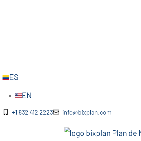
ES
EN
+1 832 412 2223
info@bixplan.com