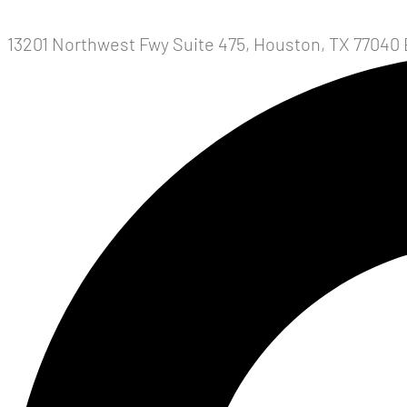
13201 Northwest Fwy Suite 475, Houston, TX 77040