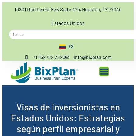
13201 Northwest Fwy Suite 475, Houston, TX 77040
Estados Unidos
ES
EN
+1 832 412 2223
info@bixplan.com
Visas de inversionistas en
Estados Unidos: Estrategias
según perfil empresarial y