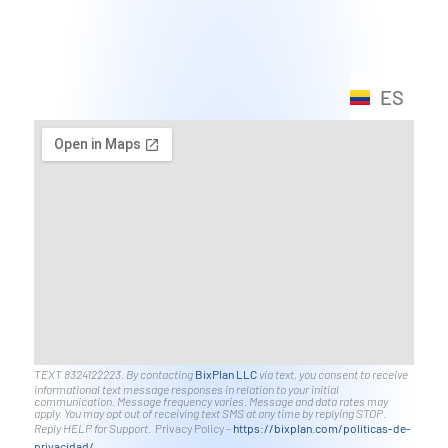
ES
EN
TEXT 8324122223. By contacting
BixPlan LLC
via text, you consent to receive
informational text message responses in relation to your initial
communication. Message frequency varies. Message and data rates may
apply. You may opt out of receiving text SMS at any time by replying STOP.
Reply HELP for Support.
Privacy Policy –
https://bixplan.com/politicas-
de-
privacidad/