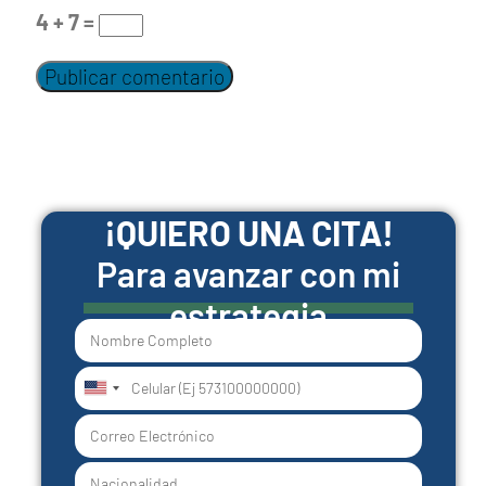
4 + 7 =
¡QUIERO UNA CITA!
Para avanzar con mi
estrategia
United
States
+1