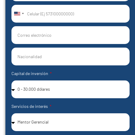
United
States
+1
Capital de inversión
Servicios de interés